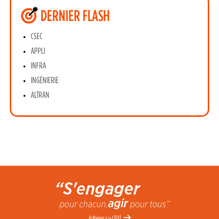
DERNIER FLASH
CSEC
APPLI
INFRA
INGÉNIERIE
ALTRAN
“S'engager
agir
pour chacun,
pour tous”
Adhérer
CFDT
à la