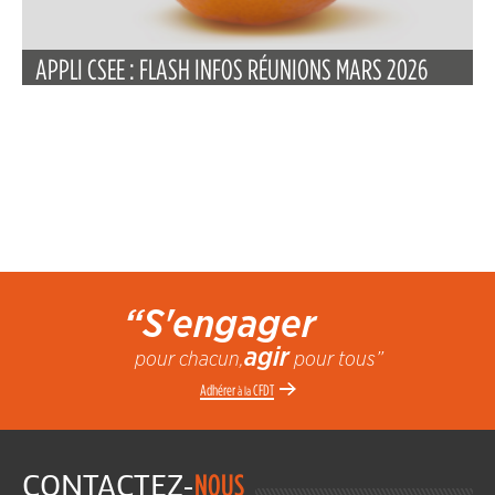
APPLI CSEE : FLASH INFOS RÉUNIONS MARS 2026
“S'engager
agir
pour chacun,
pour tous”
Adhérer
CFDT
à la
CONTACTEZ-
NOUS