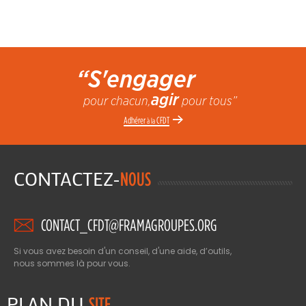
“S'engager
agir
pour chacun,
pour tous”
Adhérer
CFDT
à la
CONTACTEZ-
NOUS
CONTACT_CFDT@FRAMAGROUPES.ORG
Si vous avez besoin d'un conseil, d'une aide, d’outils,
nous sommes là pour vous.
PLAN DU
SITE