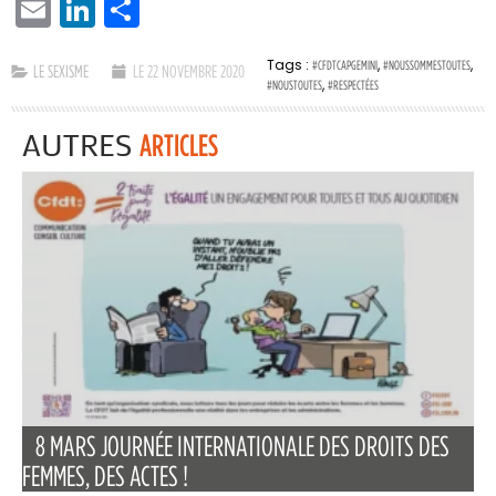
EMAIL
LINKEDIN
PARTAGER
Tags :
,
,
#CFDTCAPGEMINI
#NOUSSOMMESTOUTES
LE SEXISME
LE 22 NOVEMBRE 2020
,
#NOUSTOUTES
#RESPECTÉES
AUTRES
ARTICLES
8 MARS JOURNÉE INTERNATIONALE DES DROITS DES
FEMMES, DES ACTES !