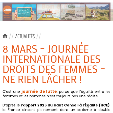
//
ACTUALITÉS
//
8 MARS – JOURNÉE
INTERNATIONALE DES
DROITS DES FEMMES –
NE RIEN LÂCHER !
journée de lutte
C’est une
, parce que l’égalité entre les
femmes et les hommes n’est toujours pas une réalité.
D’après le
rapport 2026 du Haut Conseil à l’Égalité (HCE)
,
la France s’inscrit pleinement dans un sexisme à double