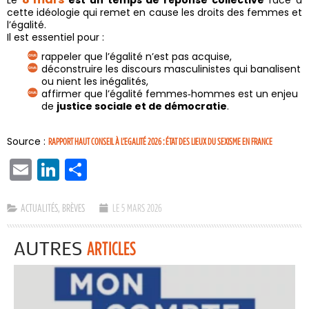
Le
est un temps de réponse collective
face à
cette idéologie qui remet en cause les droits des femmes et
l’égalité.
Il est essentiel pour :
rappeler que l’égalité n’est pas acquise,
déconstruire les discours masculinistes qui banalisent
ou nient les inégalités,
affirmer que l’égalité femmes‑hommes est un enjeu
de
justice sociale et de démocratie
.
Source :
RAPPORT HAUT CONSEIL À L’EGALITÉ 2026 : ÉTAT DES LIEUX DU SEXISME EN FRANCE
EMAIL
LINKEDIN
PARTAGER
ACTUALITÉS
,
BRÈVES
LE 5 MARS 2026
AUTRES
ARTICLES