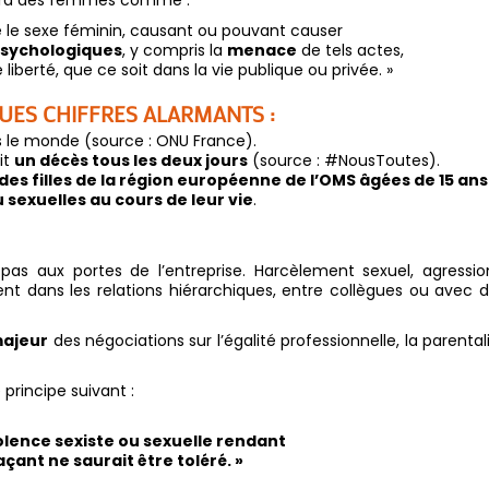
re le sexe féminin, causant ou pouvant causer
psychologiques
, y compris la
menace
de tels actes,
 liberté, que ce soit dans la vie publique ou privée. »
UES CHIFFRES ALARMANTS :
 le monde (source : ONU France).
it
un décès tous les deux jours
(source : #NousToutes).
es filles de la région européenne de l’OMS âgées de 15 ans
 sexuelles au cours de leur vie
.
 pas aux portes de l’entreprise. Harcèlement sexuel, agressio
t dans les relations hiérarchiques, entre collègues ou avec 
majeur
des négociations sur l’égalité professionnelle, la parental
principe suivant :
olence sexiste ou sexuelle rendant
açant ne saurait être toléré. »