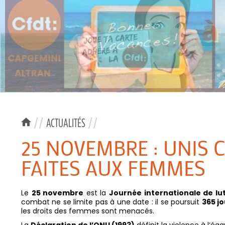
//
ACTUALITÉS
//
25 NOVEMBRE : UNIS 
FAITES AUX FEMMES
Le
25 novembre
est la
Journée internationale de lu
combat ne se limite pas à une date : il se poursuit
365 j
les droits des femmes sont menacés.
La
Déclaration de l’ONU (1993)
définit la violence à l’