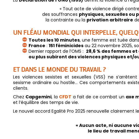
« Tout acte de violence dirigé cont
des souffrances
physiques, sexuelles ou 
la contrainte ou la
privation arbitraire
de
UN FLÉAU MONDIAL QUI INTERPELLE, QUELQ
Toutes les 10 minutes
, une femme est tuée dans
France
:
151 féminicides
au 22 novembre 2025, so
Dernier rapport de l’OMS :
28,6 % des femmes et d
ou plus subiront des violences physiques et/ou
ET DANS LE MONDE DU TRAVAIL ?
Les violences sexistes et sexuelles (VSS) ne s’arrêtent
sexisme ordinaire ou hostile… Ces comportements existen
clients.
Chez
Capgemini
, la
CFDT
a fait de ce combat un
axe 
et l’équilibre des temps de vie.
Le nouvel accord Egalité Pro 2025 renouvelle clairement le 
« Aucun acte, ni aucune vi
le lieu de travail men