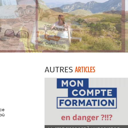
AUTRES
ARTICLES
 ce
 où