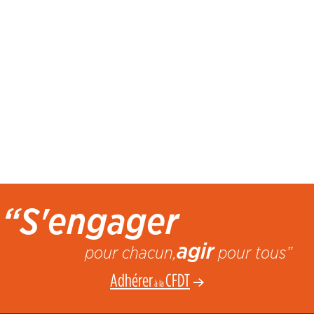
“S'engager
agir
pour chacun,
pour tous”
Adhérer
CFDT
à la