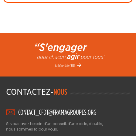
“S'engager
agir
pour chacun,
pour tous”
Adhérer
CFDT
à la
CONTACTEZ-
NOUS
CONTACT_CFDT@FRAMAGROUPES.ORG
Si vous avez besoin d'un conseil, d'une aide, d’outils,
nous sommes là pour vous.