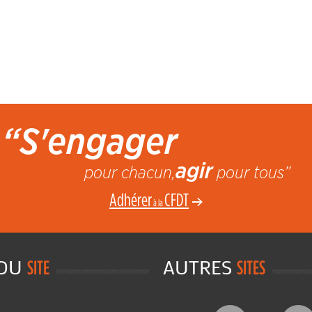
“S'engager
agir
pour chacun,
pour tous”
Adhérer
CFDT
à la
 DU
AUTRES
SITE
SITES