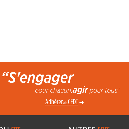
“S'engager
agir
pour chacun,
pour tous”
Adhérer
CFDT
à la