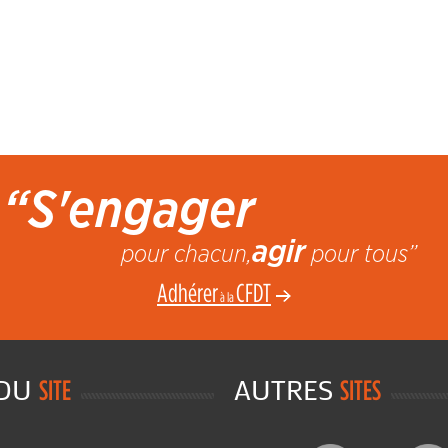
“S'engager
agir
pour chacun,
pour tous”
Adhérer
CFDT
à la
 DU
AUTRES
SITE
SITES