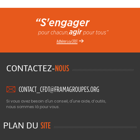
“S'engager
agir
pour chacun,
pour tous”
Adhérer
CFDT
à la
CONTACTEZ-
NOUS
CONTACT_CFDT@FRAMAGROUPES.ORG
Si vous avez besoin d'un conseil, d'une aide, d’outils,
nous sommes là pour vous.
PLAN DU
SITE