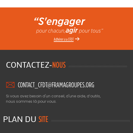
“S'engager
agir
pour chacun,
pour tous”
Adhérer
CFDT
à la
CONTACTEZ-
NOUS
CONTACT_CFDT@FRAMAGROUPES.ORG
Si vous avez besoin d'un conseil, d'une aide, d’outils,
nous sommes là pour vous.
PLAN DU
SITE