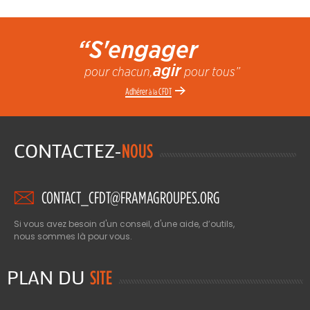
“S'engager
agir
pour chacun,
pour tous”
Adhérer
CFDT
à la
CONTACTEZ-
NOUS
CONTACT_CFDT@FRAMAGROUPES.ORG
Si vous avez besoin d'un conseil, d'une aide, d’outils,
nous sommes là pour vous.
PLAN DU
SITE