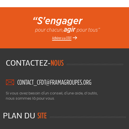
“S'engager
agir
pour chacun,
pour tous”
Adhérer
CFDT
à la
CONTACTEZ-
NOUS
CONTACT_CFDT@FRAMAGROUPES.ORG
Si vous avez besoin d'un conseil, d'une aide, d’outils,
nous sommes là pour vous.
PLAN DU
SITE