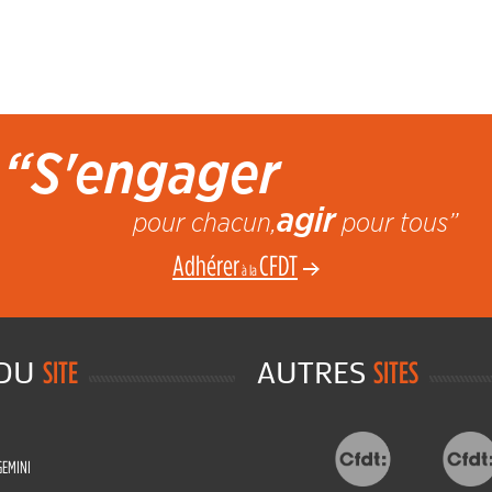
“S'engager
agir
pour chacun,
pour tous”
Adhérer
CFDT
à la
 DU
AUTRES
SITE
SITES
GEMINI