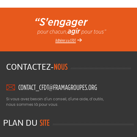
“S'engager
agir
pour chacun,
pour tous”
Adhérer
CFDT
à la
CONTACTEZ-
NOUS
CONTACT_CFDT@FRAMAGROUPES.ORG
Si vous avez besoin d'un conseil, d'une aide, d’outils,
nous sommes là pour vous.
PLAN DU
SITE