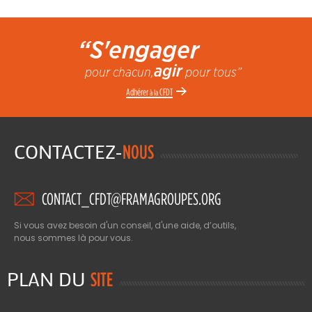
“S'engager
agir
pour chacun,
pour tous”
Adhérer
CFDT
à la
CONTACTEZ-
NOUS
CONTACT_CFDT@FRAMAGROUPES.ORG
Si vous avez besoin d'un conseil, d'une aide, d’outils,
nous sommes là pour vous.
PLAN DU
SITE