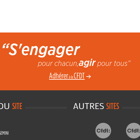
“S'engager
agir
pour chacun,
pour tous”
Adhérer
CFDT
à la
 DU
AUTRES
SITE
SITES
GEMINI