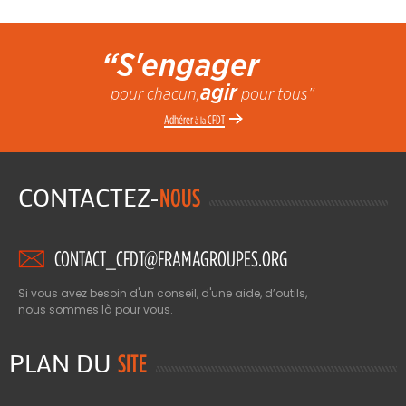
“S'engager
agir
pour chacun,
pour tous”
Adhérer
CFDT
à la
CONTACTEZ-
NOUS
CONTACT_CFDT@FRAMAGROUPES.ORG
Si vous avez besoin d'un conseil, d'une aide, d’outils,
nous sommes là pour vous.
PLAN DU
SITE