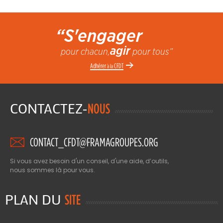
“S'engager
agir
pour chacun,
pour tous”
Adhérer
CFDT
à la
CONTACTEZ-
NOUS
CONTACT_CFDT@FRAMAGROUPES.ORG
Si vous avez besoin d'un conseil, d'une aide, d’outils,
nous sommes là pour vous.
PLAN DU
SITE